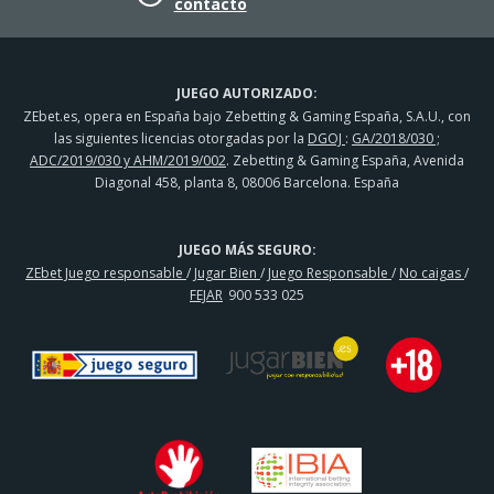
contacto
JUEGO AUTORIZADO:
ZEbet.es, opera en España bajo Zebetting & Gaming España, S.A.U., con
las siguientes licencias otorgadas por la
DGOJ
:
GA/2018/030 ;
ADC/2019/030 y AHM/2019/002
. Zebetting & Gaming España, Avenida
Diagonal 458, planta 8, 08006 Barcelona. España
JUEGO MÁS SEGURO:
ZEbet Juego responsable
/
Jugar Bien
/
Juego Responsable
/
No caigas
/
FEJAR
900 533 025