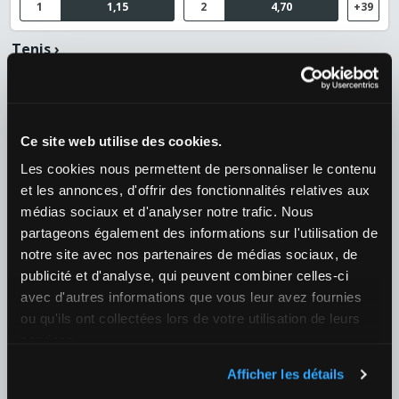
1
1,15
2
4,70
+39
Tenis
›
ATP
›
ATP 1000 - Montreal
09/08 00:00
Jiri Lehecka (CZE) / Jodar, Rafael
Ce site web utilise des cookies.
¿Quién ganará el partido?
Les cookies nous permettent de personnaliser le contenu
1
1,95
2
1,80
+39
et les annonces, d'offrir des fonctionnalités relatives aux
médias sociaux et d'analyser notre trafic. Nous
09/08 01:10
partageons également des informations sur l'utilisation de
Arthur Fils (FRA) / Cameron Norrie (GBR)
notre site avec nos partenaires de médias sociaux, de
¿Quién ganará el partido?
publicité et d'analyse, qui peuvent combiner celles-ci
1
1,38
2
2,87
+39
avec d'autres informations que vous leur avez fournies
ou qu'ils ont collectées lors de votre utilisation de leurs
09/08 18:30
services.
Tien, Learner / Thiago Agustin Tirante (ARG)
Afficher les détails
¿Quién ganará el partido?