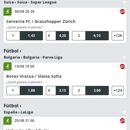
Suiza
›
Suiza - Super League
08/08 20:30
Servette FC / Grasshopper Zürich
¿Quién ganará el partido?
1
1,43
X
4,20
2
6,10
+126
Fútbol
›
Bulgaria
›
Bulgaria - Parva Liga
10/08 18:00
Botev Vratsa / Slavia Sofia
¿Quién ganará el partido?
1
1,88
X
3,15
2
3,60
+124
Fútbol
›
España
›
LaLiga
25/08 21:00