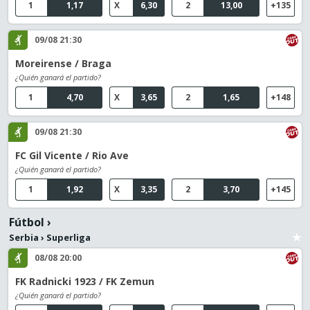
1
1,17
X
6,30
2
13,00
+135
09/08 21:30
Moreirense / Braga
¿Quién ganará el partido?
1
4,70
X
3,65
2
1,65
+148
09/08 21:30
FC Gil Vicente / Rio Ave
¿Quién ganará el partido?
1
1,92
X
3,35
2
3,70
+145
Fútbol
›
Serbia
›
Superliga
08/08 20:00
FK Radnicki 1923 / FK Zemun
¿Quién ganará el partido?