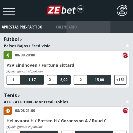
APUESTAS PRE-PARTIDO
CALENDARIO
Fútbol
›
Países Bajos
›
Eredivisie
08/08 20:00
PSV Eindhoven / Fortuna Sittard
¿Quién ganará el partido?
1
1,17
X
8,00
2
15,00
+151
Tenis
›
ATP
›
ATP 1000 - Montreal Dobles
08/08 21:00
Heliovaara H / Patten H / Goransson A / Ruud C
¿Quién ganará el partido?