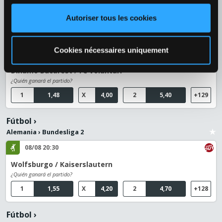
1
1,36
2
2,82
+40
Autoriser tous les cookies
Fútbol
›
Rumania
›
Rumanía - SuperLiga
Cookies nécessaires uniquement
08/08 20:30
Dinamo Bucarest / FC Voluntari
¿Quién ganará el partido?
1
1,48
X
4,00
2
5,40
+129
Fútbol
›
Alemania
›
Bundesliga 2
08/08 20:30
Wolfsburgo / Kaiserslautern
¿Quién ganará el partido?
1
1,55
X
4,20
2
4,70
+128
Fútbol
›