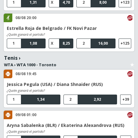
1
1,31
X
4,70
2
8,00
+123
08/08 20:00
Estrella Roja de Belgrado / FK Novi Pazar
¿Quién ganará el partido?
1
1,08
X
8,25
2
16,00
+125
Tenis
›
WTA
›
WTA 1000 - Toronto
08/08 19:45
Jessica Pegula (USA) / Diana Shnaider (RUS)
¿Quién ganará el partido?
1
1,34
2
2,92
+39
09/08 01:00
Aryna Sabalenka (BLR) / Ekaterina Alexandrova (RUS)
¿Quién ganará el partido?