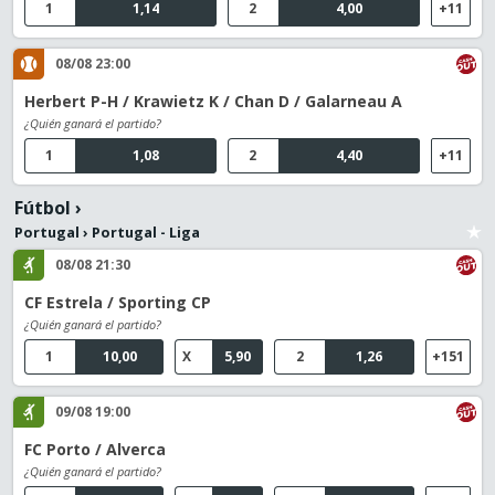
1
1,14
2
4,00
+11
08/08 23:00
Herbert P-H / Krawietz K / Chan D / Galarneau A
¿Quién ganará el partido?
1
1,08
2
4,40
+11
Fútbol
›
Portugal
›
Portugal - Liga
08/08 21:30
CF Estrela / Sporting CP
¿Quién ganará el partido?
1
10,00
X
5,90
2
1,26
+151
09/08 19:00
FC Porto / Alverca
¿Quién ganará el partido?