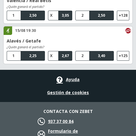
Valencia / Real Betis
¿Quién ganará el partido?
1
2,50
X
3,05
2
2,50
+128
15/08 19:30
Alavés / Getafe
¿Quién ganará el partido?
1
2,25
X
2,67
2
3,40
+125
Ayuda
Gestión de cookies
CONTACTA CON ZEBET
937 37 00 84
Formulario de