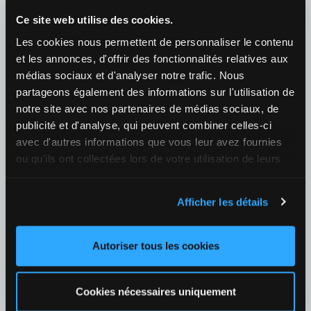
Ce site web utilise des cookies.
07/08 23:00
Les cookies nous permettent de personnaliser le contenu
Elise Mertens (BEL) / Naomi Osaka (JPN)
et les annonces, d'offrir des fonctionnalités relatives aux
¿Quién ganará el partido?
médias sociaux et d'analyser notre trafic. Nous
1
2,62
2
1,40
+40
partageons également des informations sur l'utilisation de
notre site avec nos partenaires de médias sociaux, de
08/08 02:10
publicité et d'analyse, qui peuvent combiner celles-ci
Caty Mcnally (USA) / Alexandra Eala (PHI)
avec d'autres informations que vous leur avez fournies
¿Quién ganará el partido?
ou qu'ils ont collectées lors de votre utilisation de leurs
services.
1
2,77
2
1,36
+40
Afficher les détails
08/08 01:00
Maria Sakkari (GRE) / Cori Gauff (USA)
Autoriser tous les cookies
¿Quién ganará el partido?
1
3,50
2
1,23
+39
Cookies nécessaires uniquement
Tenis
›