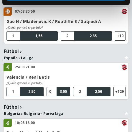
WTA
›
WTA 1000 - Toronto Dobles
07/08 20:50
Guo H / Mladenovic K / Routliffe E / Sutjiadi A
¿Quién ganará el partido?
1
1,55
2
2,35
+10
Fútbol
›
España
›
LaLiga
25/08 21:00
Valencia / Real Betis
¿Quién ganará el partido?
1
2,50
X
3,05
2
2,50
+129
Fútbol
›
Bulgaria
›
Bulgaria - Parva Liga
10/08 18:00