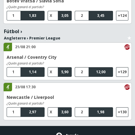
Botev Vratsa / Slavia Sofia
¿Quién ganará el partido?
1
1,83
X
3,05
2
3,45
+124
Fútbol
›
Angleterre
›
Premier League
21/08 21:00
Arsenal / Coventry City
¿Quién ganará el partido?
1
1,14
X
5,90
2
12,00
+129
23/08 17:30
Newcastle / Liverpool
¿Quién ganará el partido?
1
2,97
X
3,60
2
1,98
+130