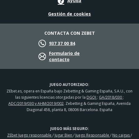
Ayuda
Gestión de cookies
CONTACTA CON ZEBET
937 37 00 84
Formulario de
contacto
JUEGO AUTORIZADO:
ZEbet.es, opera en España bajo Zebetting & Gaming España, S.A.U., con
las siguientes licencias otorgadas por la
DGOJ
:
GA/2018/030 ;
ADC/2019/030 y AHM/2019/002
. Zebetting & Gaming España, Avenida
Diagonal 458, planta 8, 08006 Barcelona. España
JUEGO MÁS SEGURO:
ZEbet Juego responsable
/
Jugar Bien
/
Juego Responsable
/
No caigas
/