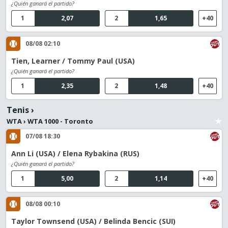
¿Quién ganará el partido?
1
2,07
2
1,65
+40
08/08 02:10
Tien, Learner / Tommy Paul (USA)
¿Quién ganará el partido?
1
2,35
2
1,48
+40
Tenis
›
WTA
›
WTA 1000 - Toronto
07/08 18:30
Ann Li (USA) / Elena Rybakina (RUS)
¿Quién ganará el partido?
1
5,00
2
1,14
+40
08/08 00:10
Taylor Townsend (USA) / Belinda Bencic (SUI)