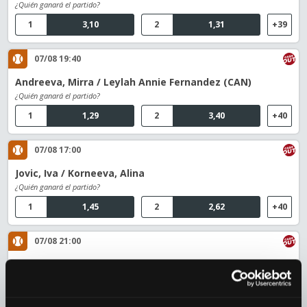
¿Quién ganará el partido?
1
3,10
2
1,31
+39
07/08 19:40
Andreeva, Mirra / Leylah Annie Fernandez (CAN)
¿Quién ganará el partido?
1
1,29
2
3,40
+40
07/08 17:00
Jovic, Iva / Korneeva, Alina
¿Quién ganará el partido?
1
1,45
2
2,62
+40
07/08 21:00
Joint, Maya / Ludmilla Samsonova (RUS)
¿Quién ganará el partido?
1
2,77
2
1,41
+40