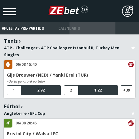
APUESTAS PRE-PARTIDO
CALENDARIO
Tenis
›
ATP - Challenger
›
ATP Challenger Istanbul II, Turkey Men
Singles
06/08 15:40
Gijs Brouwer (NED) / Yanki Erel (TUR)
¿Quién ganará el partido?
1
2,92
2
1,22
+39
Fútbol
›
Angleterre
›
EFL Cup
06/08 20:45
Bristol City / Walsall FC