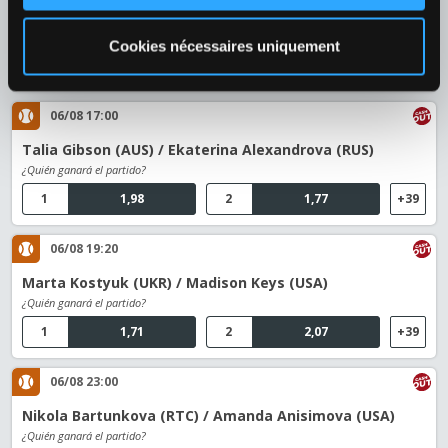
Anna Kalinskaya (RUS) / Diana Shnaider (RUS)
¿Quién ganará el partido?
Cookies nécessaires uniquement
1
2,10
2
1,70
+40
06/08 17:00
Talia Gibson (AUS) / Ekaterina Alexandrova (RUS)
¿Quién ganará el partido?
1
1,98
2
1,77
+39
06/08 19:20
Marta Kostyuk (UKR) / Madison Keys (USA)
¿Quién ganará el partido?
1
1,71
2
2,07
+39
06/08 23:00
Nikola Bartunkova (RTC) / Amanda Anisimova (USA)
¿Quién ganará el partido?