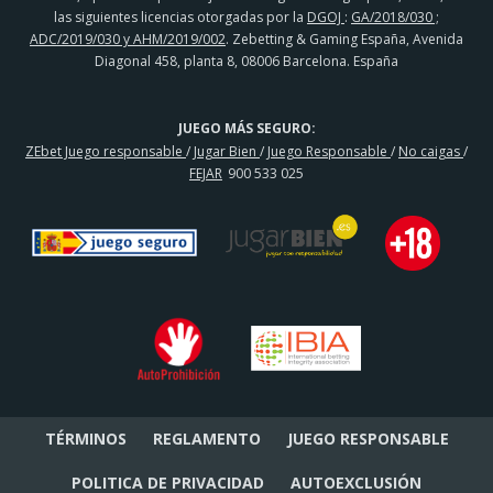
las siguientes licencias otorgadas por la
DGOJ
:
GA/2018/030 ;
ADC/2019/030 y AHM/2019/002
. Zebetting & Gaming España, Avenida
Diagonal 458, planta 8, 08006 Barcelona. España
JUEGO MÁS SEGURO:
ZEbet Juego responsable
/
Jugar Bien
/
Juego Responsable
/
No caigas
/
FEJAR
900 533 025
TÉRMINOS
REGLAMENTO
JUEGO RESPONSABLE
POLITICA DE PRIVACIDAD
AUTOEXCLUSIÓN