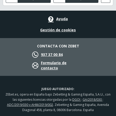
Ayuda
Gestión de cookies
CONTACTA CON ZEBET
937 37 00 84
Formulario de
contacto
JUEGO AUTORIZADO:
ZEbet.es, opera en España bajo Zebetting & Gaming España, S.A.U., con
las siguientes licencias otorgadas por la
DGOJ
:
GA/2018/030 ;
ADC/2019/030 y AHM/2019/002
. Zebetting & Gaming España, Avenida
Diagonal 458, planta 8, 08006 Barcelona. España