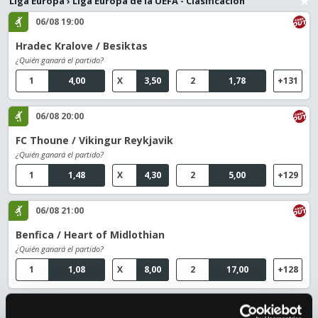
Liga Europa
›
Liga Europa de la UEFA - Clasificación
06/08 19:00
Hradec Kralove / Besiktas
¿Quién ganará el partido?
1
4,00
X
3,50
2
1,78
+131
06/08 20:00
FC Thoune / Vikingur Reykjavik
¿Quién ganará el partido?
1
1,48
X
4,30
2
5,00
+129
06/08 21:00
Benfica / Heart of Midlothian
¿Quién ganará el partido?
1
1,08
X
8,00
2
17,00
+128
06/08 18:00