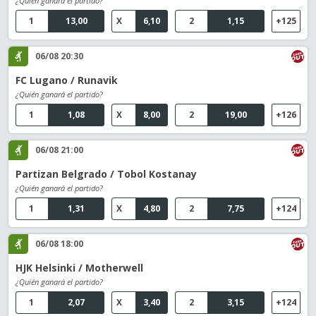
¿Quién ganará el partido?
1
13,00
X
6,10
2
1,15
+125
06/08 20:30
FC Lugano / Runavik
¿Quién ganará el partido?
1
1,08
X
8,00
2
19,00
+126
06/08 21:00
Partizan Belgrado / Tobol Kostanay
¿Quién ganará el partido?
1
1,31
X
4,80
2
7,75
+124
06/08 18:00
HJK Helsinki / Motherwell
¿Quién ganará el partido?
1
2,07
X
3,40
2
3,15
+124