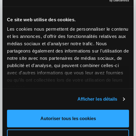
Jagiellonia Bialystok / Rangers
¿Quién ganará el partido?
Ce site web utilise des cookies.
1
2,67
X
3,15
2
2,45
+125
Les cookies nous permettent de personnaliser le contenu
06/08 19:00
et les annonces, d'offrir des fonctionnalités relatives aux
médias sociaux et d'analyser notre trafic. Nous
Lincoln FC / Omonia Nicosia
partageons également des informations sur l'utilisation de
¿Quién ganará el partido?
notre site avec nos partenaires de médias sociaux, de
1
5,20
X
4,00
2
1,53
+127
publicité et d'analyse, qui peuvent combiner celles-ci
avec d'autres informations que vous leur avez fournies
Tenis
›
ou qu'ils ont collectées lors de votre utilisation de leurs
WTA
›
WTA 1000 - Toronto
services.
06/08 18:10
Afficher les détails
Anna Kalinskaya (RUS) / Diana Shnaider (RUS)
¿Quién ganará el partido?
1
2,12
2
1,68
+39
Autoriser tous les cookies
06/08 19:20