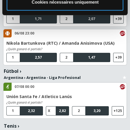
Cookies nécessaires uniquement
Marta Kostyuk (UKR) / Madison Keys (USA)
¿Quién ganará el partido?
1
1,71
2
2,07
+39
06/08 23:00
Nikola Bartunkova (RTC) / Amanda Anisimova (USA)
¿Quién ganará el partido?
1
2,57
2
1,47
+39
Fútbol
›
Argentina
›
Argentina - Liga Profesional
07/08 00:00
Unión Santa Fe / Atletico Lanús
¿Quién ganará el partido?
1
2,32
X
2,82
2
3,20
+125
Tenis
›