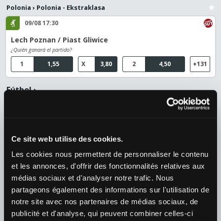
Polonia
›
Polonia - Ekstraklasa
09/08 17:30
Lech Poznan / Piast Gliwice
¿Quién ganará el partido?
1
1,55
X
3,80
2
4,50
+131
Fútbol
›
Croacia
›
Croacia - HNL
09/08 21:00
Hajduk Split / NK Istra 1961
Ce site web utilise des cookies.
¿Quién ganará el partido?
Les cookies nous permettent de personnaliser le contenu
1
1,36
X
4,20
2
6,50
+126
et les annonces, d'offrir des fonctionnalités relatives aux
médias sociaux et d'analyser notre trafic. Nous
Fútbol
›
partageons également des informations sur l'utilisation de
Bosnia y Herzegovina
›
Bosnia - Premijer Liga
notre site avec nos partenaires de médias sociaux, de
09/08 21:00
publicité et d'analyse, qui peuvent combiner celles-ci