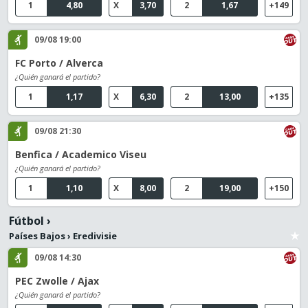
1
4,80
X
3,70
2
1,67
+149
09/08 19:00
FC Porto / Alverca
¿Quién ganará el partido?
1
1,17
X
6,30
2
13,00
+135
09/08 21:30
Benfica / Academico Viseu
¿Quién ganará el partido?
1
1,10
X
8,00
2
19,00
+150
Fútbol
›
Países Bajos
›
Eredivisie
09/08 14:30
PEC Zwolle / Ajax
¿Quién ganará el partido?