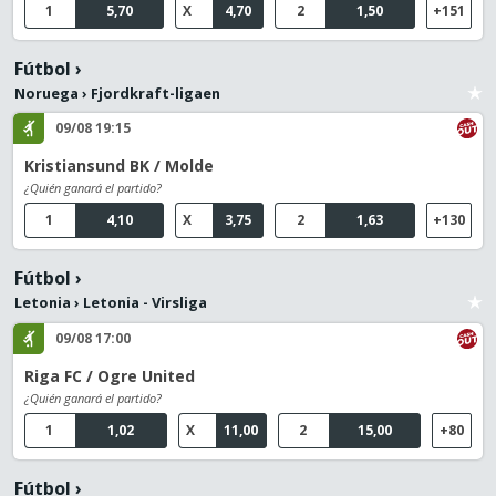
1
5,70
X
4,70
2
1,50
+151
Fútbol
›
Noruega
›
Fjordkraft-ligaen
09/08 19:15
Kristiansund BK / Molde
¿Quién ganará el partido?
1
4,10
X
3,75
2
1,63
+130
Fútbol
›
Letonia
›
Letonia - Virsliga
09/08 17:00
Riga FC / Ogre United
¿Quién ganará el partido?
1
1,02
X
11,00
2
15,00
+80
Fútbol
›