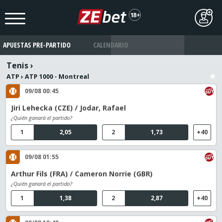
APUESTAS PRE-PARTIDO
CALENDARIO
Tenis
›
ATP
›
ATP 1000 - Montreal
09/08 00:45
Jiri Lehecka (CZE) / Jodar, Rafael
¿Quién ganará el partido?
1
2,05
2
1,73
+40
09/08 01:55
Arthur Fils (FRA) / Cameron Norrie (GBR)
¿Quién ganará el partido?
1
1,38
2
2,87
+40