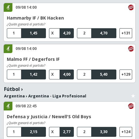
09/08 14:00
Hammarby IF / BK Hacken
¿Quién ganará el partido?
1
1,45
X
4,20
2
4,70
+131
09/08 14:00
Malmo FF / Degerfors IF
¿Quién ganará el partido?
1
1,42
X
4,00
2
5,40
+129
Fútbol
›
Argentina
›
Argentina - Liga Profesional
09/08 22:45
Defensa y Justicia / Newell'S Old Boys
¿Quién ganará el partido?
1
2,15
X
2,77
2
3,30
+124