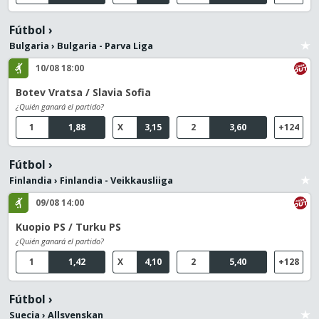
Fútbol
›
Bulgaria
›
Bulgaria - Parva Liga
10/08 18:00
Botev Vratsa / Slavia Sofia
¿Quién ganará el partido?
1
1,88
X
3,15
2
3,60
+124
Fútbol
›
Finlandia
›
Finlandia - Veikkausliiga
09/08 14:00
Kuopio PS / Turku PS
¿Quién ganará el partido?
1
1,42
X
4,10
2
5,40
+128
Fútbol
›
Suecia
›
Allsvenskan