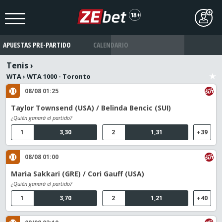
APUESTAS PRE-PARTIDO
CALENDARIO
Tenis
›
WTA
›
WTA 1000 - Toronto
08/08 01:25
Taylor Townsend (USA) / Belinda Bencic (SUI)
¿Quién ganará el partido?
1
3,30
2
1,31
+39
08/08 01:00
Maria Sakkari (GRE) / Cori Gauff (USA)
¿Quién ganará el partido?
1
3,70
2
1,21
+40