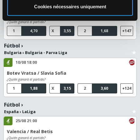
09/08 21:30
Cookies nécessaires uniquement
Moreirense / Braga
¿Quién ganará el partido?
1
4,70
X
3,55
2
1,68
+147
Fútbol
›
Bulgaria
›
Bulgaria - Parva Liga
10/08 18:00
Botev Vratsa / Slavia Sofia
¿Quién ganará el partido?
1
1,88
X
3,15
2
3,60
+124
Fútbol
›
España
›
LaLiga
25/08 21:00
Valencia / Real Betis
¿Quién ganará el partido?