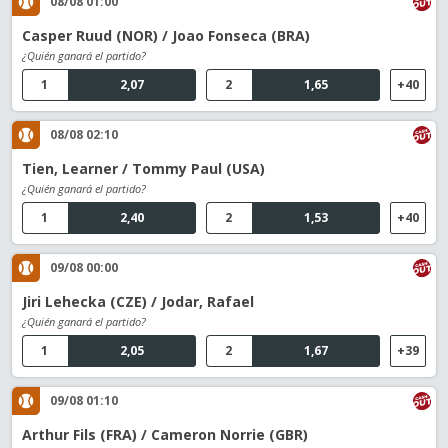
08/08 01:00
Casper Ruud (NOR) / Joao Fonseca (BRA)
¿Quién ganará el partido?
1
2,07
2
1,65
+40
08/08 02:10
Tien, Learner / Tommy Paul (USA)
¿Quién ganará el partido?
1
2,40
2
1,53
+40
09/08 00:00
Jiri Lehecka (CZE) / Jodar, Rafael
¿Quién ganará el partido?
1
2,05
2
1,67
+39
09/08 01:10
Arthur Fils (FRA) / Cameron Norrie (GBR)