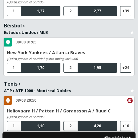
¿Quién ganará el partido?
1
1,37
2
2,77
+39
Béisbol
›
Estados Unidos
›
MLB
08/08 01:05
New York Yankees / Atlanta Braves
¿Quién ganará el partido? (extra inning incluido)
1
1,70
2
1,95
+24
Tenis
›
ATP
›
ATP 1000 - Montreal Dobles
08/08 20:50
Heliovaara H / Patten H / Goransson A / Ruud C
¿Quién ganará el partido?
1
1,10
2
4,20
+10