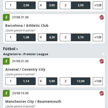
1
2,50
X
3,05
2
2,50
+128
27/08 21:00
Barcelona / Athletic Club
¿Quién ganará el partido?
1
1,38
X
4,30
2
5,70
+130
Fútbol
›
Angleterre
›
Premier League
21/08 21:00
Arsenal / Coventry City
¿Quién ganará el partido?
1
1,14
X
5,90
2
13,00
+130
23/08 15:00
Manchester City / Bournemouth
¿Quién ganará el partido?