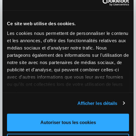
Fútbol
›
Portugal
›
Portugal - Liga
08/08 21:30
Ce site web utilise des cookies.
CF Estrela / Sporting CP
Les cookies nous permettent de personnaliser le contenu
¿Quién ganará el partido?
et les annonces, d'offrir des fonctionnalités relatives aux
1
10,00
X
5,70
2
1,23
+151
médias sociaux et d'analyser notre trafic. Nous
partageons également des informations sur l'utilisation de
08/08 19:00
notre site avec nos partenaires de médias sociaux, de
publicité et d'analyse, qui peuvent combiner celles-ci
Vitoria Guimaraes / Arouca
avec d'autres informations que vous leur avez fournies
¿Quién ganará el partido?
ou qu'ils ont collectées lors de votre utilisation de leurs
1
1,88
X
3,45
2
3,95
+147
services.
08/08 16:30
Afficher les détails
CS Maritimo Madeira / Casa Pia Atletico
¿Quién ganará el partido?
Autoriser tous les cookies
1
2,37
X
3,30
2
2,82
+145