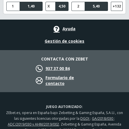
1
1,40
X
4,50
2
5,40
+132
Ayuda
Gestión de cookies
CONTACTA CON ZEBET
937 37 00 84
Formulario de
contacto
JUEGO AUTORIZADO:
ZEbet.es, opera en España bajo Zebetting & Gaming España, S.A.U., con
las siguientes licencias otorgadas por la
DGOJ
:
GA/2018/030 ;
ADC/2019/030 y AHM/2019/002
. Zebetting & Gaming España, Avenida