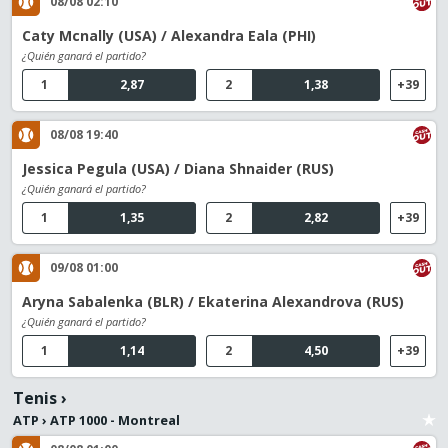
08/08 02:10
Caty Mcnally (USA) / Alexandra Eala (PHI)
¿Quién ganará el partido?
1
2,87
2
1,38
+39
08/08 19:40
Jessica Pegula (USA) / Diana Shnaider (RUS)
¿Quién ganará el partido?
1
1,35
2
2,82
+39
09/08 01:00
Aryna Sabalenka (BLR) / Ekaterina Alexandrova (RUS)
¿Quién ganará el partido?
1
1,14
2
4,50
+39
Tenis
›
ATP
›
ATP 1000 - Montreal