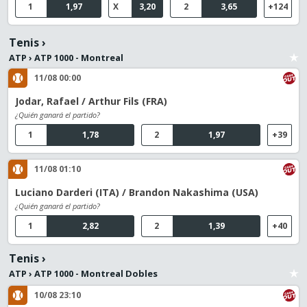
1
1,97
X
3,20
2
3,65
+124
Tenis
›
ATP
›
ATP 1000 - Montreal
11/08 00:00
Jodar, Rafael / Arthur Fils (FRA)
¿Quién ganará el partido?
1
1,78
2
1,97
+39
11/08 01:10
Luciano Darderi (ITA) / Brandon Nakashima (USA)
¿Quién ganará el partido?
1
2,82
2
1,39
+40
Tenis
›
ATP
›
ATP 1000 - Montreal Dobles
10/08 23:10