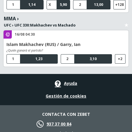
1
1,14
X
5,90
2
13,00
+128
MMA
›
UFC
›
UFC 330:Makhachev vs Machado
16/08 04:30
Islam Makhachev (RUS) / Garry, Ian
¿Quién ganará el partido?
1
1,23
2
3,10
+2
Ayuda
Gestión de cookies
CONTACTA CON ZEBET
937 37 00 84