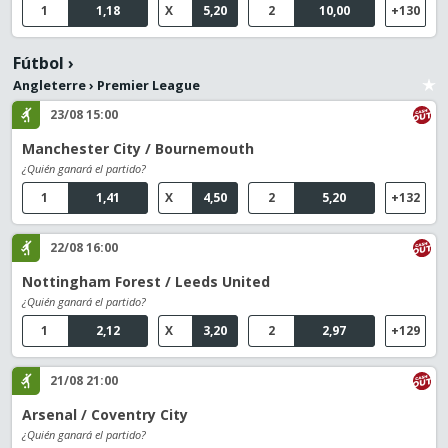
1
1,18
X
5,20
2
10,00
+130
Fútbol
›
Angleterre
›
Premier League
23/08 15:00
Manchester City / Bournemouth
¿Quién ganará el partido?
1
1,41
X
4,50
2
5,20
+132
22/08 16:00
Nottingham Forest / Leeds United
¿Quién ganará el partido?
1
2,12
X
3,20
2
2,97
+129
21/08 21:00
Arsenal / Coventry City
¿Quién ganará el partido?