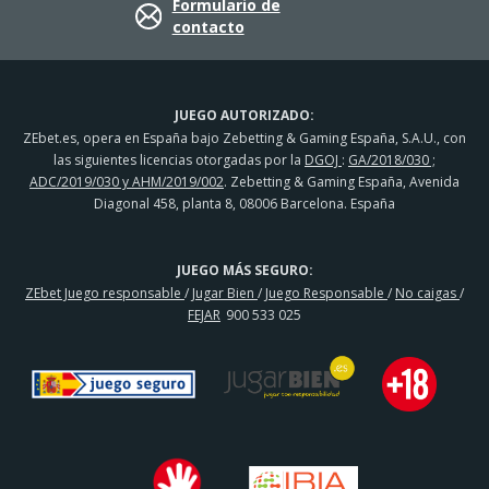
Formulario de
contacto
JUEGO AUTORIZADO:
ZEbet.es, opera en España bajo Zebetting & Gaming España, S.A.U., con
las siguientes licencias otorgadas por la
DGOJ
:
GA/2018/030 ;
ADC/2019/030 y AHM/2019/002
. Zebetting & Gaming España, Avenida
Diagonal 458, planta 8, 08006 Barcelona. España
JUEGO MÁS SEGURO:
ZEbet Juego responsable
/
Jugar Bien
/
Juego Responsable
/
No caigas
/
FEJAR
900 533 025