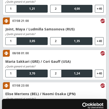
¿Quién ganará el partido?
1
1,21
2
4,00
+40
07/08 21:00
Joint, Maya / Ludmilla Samsonova (RUS)
¿Quién ganará el partido?
1
3,05
2
1,35
+40
08/08 01:00
Maria Sakkari (GRE) / Cori Gauff (USA)
¿Quién ganará el partido?
1
3,70
2
1,24
+40
07/08 23:00
Elise Mertens (BEL) / Naomi Osaka (JPN)
¿Quién ganará el partido?
1
2,87
2
1,38
+39