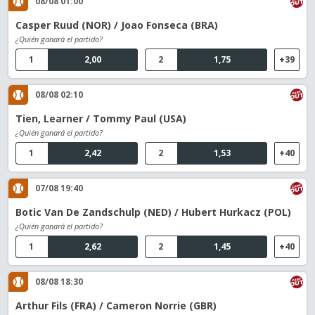
08/08 01:00
Casper Ruud (NOR) / Joao Fonseca (BRA)
¿Quién ganará el partido?
1
2,00
2
1,75
+39
08/08 02:10
Tien, Learner / Tommy Paul (USA)
¿Quién ganará el partido?
1
2,42
2
1,53
+40
07/08 19:40
Botic Van De Zandschulp (NED) / Hubert Hurkacz (POL)
¿Quién ganará el partido?
1
2,62
2
1,45
+40
08/08 18:30
Arthur Fils (FRA) / Cameron Norrie (GBR)