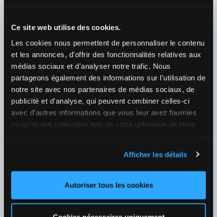
08/08 02:10
Ce site web utilise des cookies.
Caty Mcnally (USA) / Alexandra Eala (PHI)
Les cookies nous permettent de personnaliser le contenu
¿Quién ganará el partido?
et les annonces, d'offrir des fonctionnalités relatives aux
1
2,87
2
1,38
+39
médias sociaux et d'analyser notre trafic. Nous
partageons également des informations sur l'utilisation de
08/08 18:00
notre site avec nos partenaires de médias sociaux, de
Aryna Sabalenka (BLR) / Ekaterina Alexandrova (RUS)
publicité et d'analyse, qui peuvent combiner celles-ci
¿Quién ganará el partido?
avec d'autres informations que vous leur avez fournies
1
1,16
2
4,20
+39
ou qu'ils ont collectées lors de votre utilisation de leurs
services.
Tenis
›
Afficher les détails
ATP
›
ATP 1000 - Montreal Dobles
07/08 22:00
Autoriser tous les cookies
Herbert P-H / Krawietz K / Bergs Z / Blockx A
¿Quién ganará el partido?
1
1,12
2
4,20
+10
Cookies nécessaires uniquement