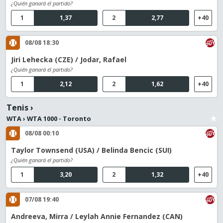
¿Quién ganará el partido?
1
1,37
2
2,77
+40
08/08 18:30
Jiri Lehecka (CZE) / Jodar, Rafael
¿Quién ganará el partido?
1
2,12
2
1,62
+40
Tenis
›
WTA
›
WTA 1000 - Toronto
08/08 00:10
Taylor Townsend (USA) / Belinda Bencic (SUI)
¿Quién ganará el partido?
1
3,20
2
1,32
+40
07/08 19:40
Andreeva, Mirra / Leylah Annie Fernandez (CAN)