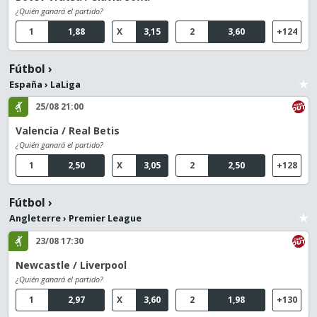
¿Quién ganará el partido?
1
1,88
X
3,15
2
3,60
+124
Fútbol
›
España
›
LaLiga
25/08 21:00
Valencia / Real Betis
¿Quién ganará el partido?
1
2,50
X
3,05
2
2,50
+128
Fútbol
›
Angleterre
›
Premier League
23/08 17:30
Newcastle / Liverpool
¿Quién ganará el partido?
1
2,97
X
3,60
2
1,98
+130