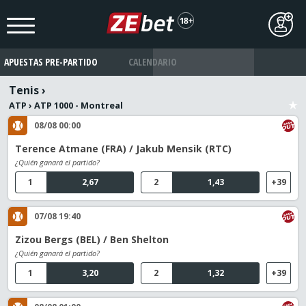
APUESTAS PRE-PARTIDO
CALENDARIO
Tenis
›
ATP
›
ATP 1000 - Montreal
08/08 00:00
Terence Atmane (FRA) / Jakub Mensik (RTC)
¿Quién ganará el partido?
1
2,67
2
1,43
+39
07/08 19:40
Zizou Bergs (BEL) / Ben Shelton
¿Quién ganará el partido?
1
3,20
2
1,32
+39