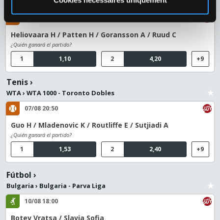
08/08 18:30
Heliovaara H / Patten H / Goransson A / Ruud C
¿Quién ganará el partido?
1
1,10
2
4,20
+9
Tenis
›
WTA
›
WTA 1000 - Toronto Dobles
07/08 20:50
Guo H / Mladenovic K / Routliffe E / Sutjiadi A
¿Quién ganará el partido?
1
1,53
2
2,40
+9
Fútbol
›
Bulgaria
›
Bulgaria - Parva Liga
10/08 18:00
Botev Vratsa / Slavia Sofia