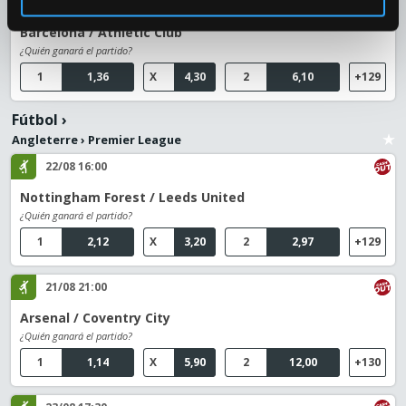
27/08 21:00
Barcelona / Athletic Club
¿Quién ganará el partido?
1
1,36
X
4,30
2
6,10
+129
Fútbol
›
Angleterre
›
Premier League
22/08 16:00
Nottingham Forest / Leeds United
¿Quién ganará el partido?
1
2,12
X
3,20
2
2,97
+129
21/08 21:00
Arsenal / Coventry City
¿Quién ganará el partido?
1
1,14
X
5,90
2
12,00
+130