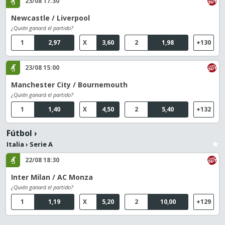
23/08 17:30
Newcastle / Liverpool
¿Quién ganará el partido?
1
2,97
X
3,60
2
1,98
+130
23/08 15:00
Manchester City / Bournemouth
¿Quién ganará el partido?
1
1,40
X
4,50
2
5,40
+132
Fútbol
›
Italia
›
Serie A
22/08 18:30
Inter Milan / AC Monza
¿Quién ganará el partido?
1
1,19
X
5,20
2
10,00
+129