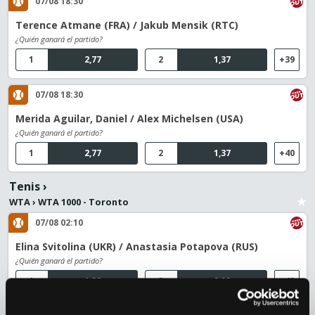
07/08 18:30
Terence Atmane (FRA) / Jakub Mensik (RTC)
¿Quién ganará el partido?
1
2,77
2
1,37
+39
07/08 18:30
Merida Aguilar, Daniel / Alex Michelsen (USA)
¿Quién ganará el partido?
1
2,77
2
1,37
+40
Tenis
›
WTA
›
WTA 1000 - Toronto
07/08 02:10
Elina Svitolina (UKR) / Anastasia Potapova (RUS)
¿Quién ganará el partido?
1
1,38
2
2,92
+40