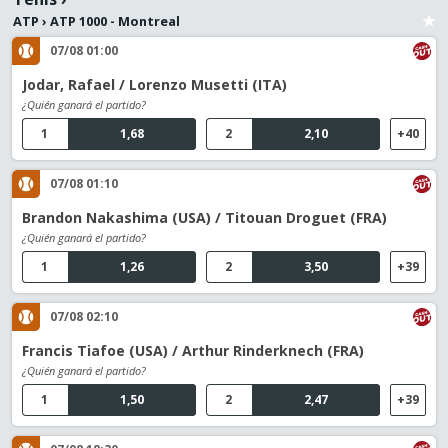
ATP
›
ATP 1000 - Montreal
07/08 01:00
Jodar, Rafael / Lorenzo Musetti (ITA)
¿Quién ganará el partido?
1
1,68
2
2,10
+40
07/08 01:10
Brandon Nakashima (USA) / Titouan Droguet (FRA)
¿Quién ganará el partido?
1
1,26
2
3,50
+39
07/08 02:10
Francis Tiafoe (USA) / Arthur Rinderknech (FRA)
¿Quién ganará el partido?
1
1,50
2
2,47
+39