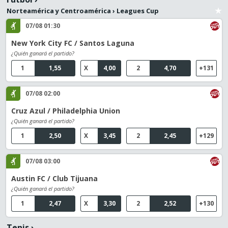
Norteamérica y Centroamérica
›
Leagues Cup
07/08 01:30
New York City FC / Santos Laguna
¿Quién ganará el partido?
1
1,55
X
4,00
2
4,70
+131
07/08 02:00
Cruz Azul / Philadelphia Union
¿Quién ganará el partido?
1
2,50
X
3,45
2
2,45
+129
07/08 03:00
Austin FC / Club Tijuana
¿Quién ganará el partido?
1
2,47
X
3,30
2
2,52
+130
Tenis
›