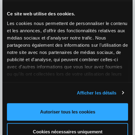
07/08 18:30
Ann Li (USA) / Elena Rybakina (RUS)
Ce site web utilise des cookies.
¿Quién ganará el partido?
Les cookies nous permettent de personnaliser le contenu
1
4,70
2
1,13
+39
et les annonces, d'offrir des fonctionnalités relatives aux
médias sociaux et d'analyser notre trafic. Nous
08/08 00:10
partageons également des informations sur l'utilisation de
Taylor Townsend (USA) / Belinda Bencic (SUI)
notre site avec nos partenaires de médias sociaux, de
¿Quién ganará el partido?
publicité et d'analyse, qui peuvent combiner celles-ci
1
2,82
2
1,35
+40
avec d'autres informations que vous leur avez fournies
ou qu'ils ont collectées lors de votre utilisation de leurs
Fútbol
›
services.
España
›
LaLiga
Afficher les détails
25/08 21:00
Valencia / Real Betis
Autoriser tous les cookies
¿Quién ganará el partido?
1
2,47
X
3,00
2
2,50
+128
Cookies nécessaires uniquement