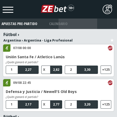
APUESTAS PRE-PARTIDO
CALENDARIO
Fútbol
›
Argentina
›
Argentina - Liga Profesional
07/08 00:00
Unión Santa Fe / Atletico Lanús
¿Quién ganará el partido?
1
2,27
X
2,82
2
3,30
+125
09/08 22:45
Defensa y Justicia / Newell'S Old Boys
¿Quién ganará el partido?
1
2,17
X
2,77
2
3,20
+125
Fútbol
›