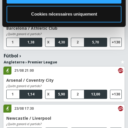
1
2,50
X
3,05
2
2,50
+128
Cookies nécessaires uniquement
27/08 21:00
Barcelona / Athletic Club
¿Quién ganará el partido?
1
1,38
X
4,30
2
5,70
+130
Fútbol
›
Angleterre
›
Premier League
21/08 21:00
Arsenal / Coventry City
¿Quién ganará el partido?
1
1,14
X
5,90
2
13,00
+130
23/08 17:30
Newcastle / Liverpool
¿Quién ganará el partido?