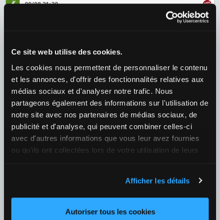
09/08 21:30
Benfica / Academico Viseu
¿Quién ganará el partido?
1
1,10
X
7,75
2
18,00
+150
Ce site web utilise des cookies.
Les cookies nous permettent de personnaliser le contenu
Fútbol
›
et les annonces, d'offrir des fonctionnalités relatives aux
Bulgaria
›
Bulgaria - Parva Liga
médias sociaux et d'analyser notre trafic. Nous
10/08 18:00
partageons également des informations sur l'utilisation de
Botev Vratsa / Slavia Sofia
notre site avec nos partenaires de médias sociaux, de
¿Quién ganará el partido?
publicité et d'analyse, qui peuvent combiner celles-ci
1
1,88
X
3,15
2
3,60
+124
avec d'autres informations que vous leur avez fournies
ou qu'ils ont collectées lors de votre utilisation de leurs
Fútbol
›
services.
España
›
LaLiga
Afficher les détails
25/08 21:00
Valencia / Real Betis
Autoriser tous les cookies
¿Quién ganará el partido?