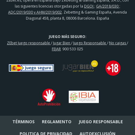
ZEbet.es, opera en España bajo Zebetting & Gaming España, S.A.U., con
las siguientes licencias otorgadas por la
DGOJ
:
GA/2018/030 ;
ADC/2019/030 y AHM/2019/002
. Zebetting & Gaming España, Avenida
Diagonal 458, planta 8, 08006 Barcelona. España
JUEGO MÁS SEGURO:
ZEbet Juego responsable
/
Jugar Bien
/
Juego Responsable
/
No caigas
/
FEJAR
900 533 025
TÉRMINOS
REGLAMENTO
JUEGO RESPONSABLE
POLITICA DE PRIVACIDAD
AUTOEXCLUSIÓN