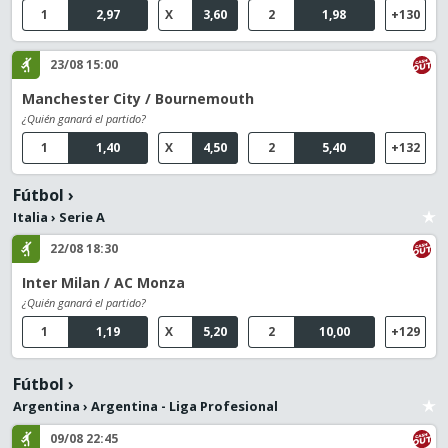
1
2,97
X
3,60
2
1,98
+130
23/08 15:00
Manchester City / Bournemouth
¿Quién ganará el partido?
1
1,40
X
4,50
2
5,40
+132
Fútbol
›
Italia
›
Serie A
22/08 18:30
Inter Milan / AC Monza
¿Quién ganará el partido?
1
1,19
X
5,20
2
10,00
+129
Fútbol
›
Argentina
›
Argentina - Liga Profesional
09/08 22:45