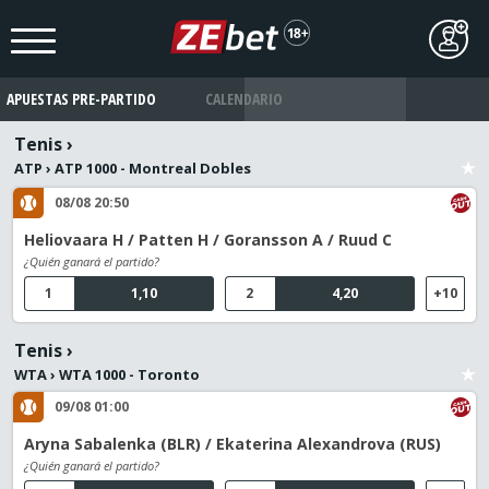
APUESTAS PRE-PARTIDO
CALENDARIO
Tenis
›
ATP
›
ATP 1000 - Montreal Dobles
08/08 20:50
Heliovaara H / Patten H / Goransson A / Ruud C
¿Quién ganará el partido?
1
1,10
2
4,20
+10
Tenis
›
WTA
›
WTA 1000 - Toronto
09/08 01:00
Aryna Sabalenka (BLR) / Ekaterina Alexandrova (RUS)
¿Quién ganará el partido?