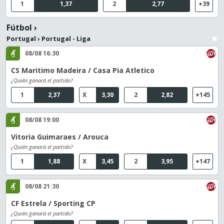
1
1,37
2
2,77
+39
Fútbol
›
Portugal
›
Portugal - Liga
08/08 16:30
CS Maritimo Madeira / Casa Pia Atletico
¿Quién ganará el partido?
1
2,37
X
3,30
2
2,82
+145
08/08 19:00
Vitoria Guimaraes / Arouca
¿Quién ganará el partido?
1
1,88
X
3,45
2
3,95
+147
08/08 21:30
CF Estrela / Sporting CP
¿Quién ganará el partido?