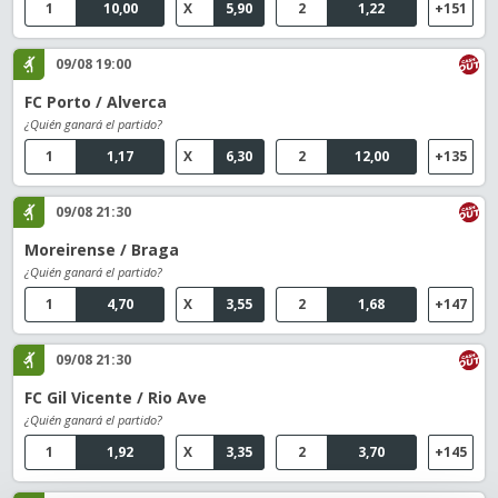
1
10,00
X
5,90
2
1,22
+151
09/08 19:00
FC Porto / Alverca
¿Quién ganará el partido?
1
1,17
X
6,30
2
12,00
+135
09/08 21:30
Moreirense / Braga
¿Quién ganará el partido?
1
4,70
X
3,55
2
1,68
+147
09/08 21:30
FC Gil Vicente / Rio Ave
¿Quién ganará el partido?
1
1,92
X
3,35
2
3,70
+145