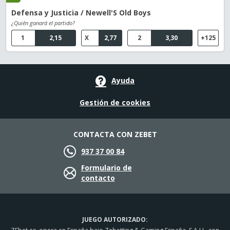
Defensa y Justicia / Newell'S Old Boys
¿Quién ganará el partido?
1
2,15
X
2,77
2
3,30
+125
Ayuda
Gestión de cookies
CONTACTA CON ZEBET
937 37 00 84
Formulario de
contacto
JUEGO AUTORIZADO: