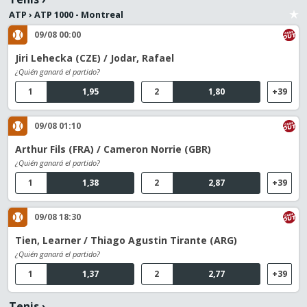
ATP
›
ATP 1000 - Montreal
09/08 00:00
Jiri Lehecka (CZE) / Jodar, Rafael
¿Quién ganará el partido?
1
1,95
2
1,80
+39
09/08 01:10
Arthur Fils (FRA) / Cameron Norrie (GBR)
¿Quién ganará el partido?
1
1,38
2
2,87
+39
09/08 18:30
Tien, Learner / Thiago Agustin Tirante (ARG)
¿Quién ganará el partido?
1
1,37
2
2,77
+39
Tenis
›