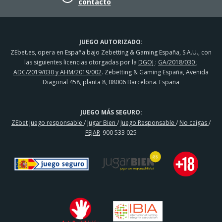
contacto
JUEGO AUTORIZADO:
ZEbet.es, opera en España bajo Zebetting & Gaming España, S.A.U., con
las siguientes licencias otorgadas por la
DGOJ
:
GA/2018/030 ;
ADC/2019/030 y AHM/2019/002
. Zebetting & Gaming España, Avenida
Diagonal 458, planta 8, 08006 Barcelona. España
JUEGO MÁS SEGURO:
ZEbet Juego responsable
/
Jugar Bien
/
Juego Responsable
/
No caigas
/
FEJAR
900 533 025