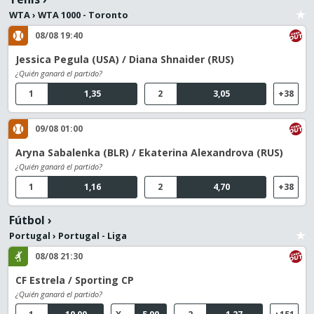
WTA
›
WTA 1000 - Toronto
08/08 19:40
Jessica Pegula (USA) / Diana Shnaider (RUS)
¿Quién ganará el partido?
1
1,35
2
3,05
+38
09/08 01:00
Aryna Sabalenka (BLR) / Ekaterina Alexandrova (RUS)
¿Quién ganará el partido?
1
1,16
2
4,70
+38
Fútbol
›
Portugal
›
Portugal - Liga
08/08 21:30
CF Estrela / Sporting CP
¿Quién ganará el partido?