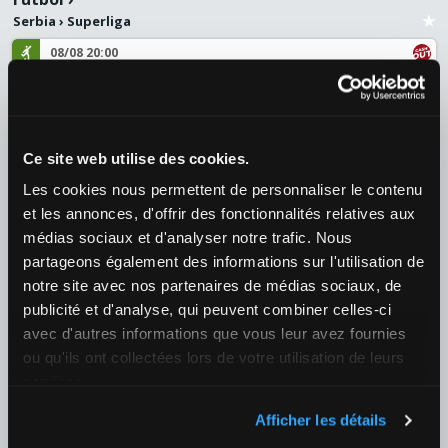
Serbia
›
Superliga
08/08 20:00
Estrella Roja de Belgrado / FK Novi Pazar
¿Quién ganará el partido?
1
1,09
X
8,00
2
15,00
+125
Ce site web utilise des cookies.
Fútbol
›
Les cookies nous permettent de personnaliser le contenu
Países Bajos
›
Eredivisie
et les annonces, d'offrir des fonctionnalités relatives aux
médias sociaux et d'analyser notre trafic. Nous
08/08 20:00
partageons également des informations sur l'utilisation de
PSV Eindhoven / Fortuna Sittard
notre site avec nos partenaires de médias sociaux, de
¿Quién ganará el partido?
publicité et d'analyse, qui peuvent combiner celles-ci
1
1,18
X
7,75
2
14,00
+152
avec d'autres informations que vous leur avez fournies
ou qu'ils ont collectées lors de votre utilisation de leurs
Fútbol
›
services.
Suiza
›
Suiza - Super League
Afficher les détails
08/08 20:30