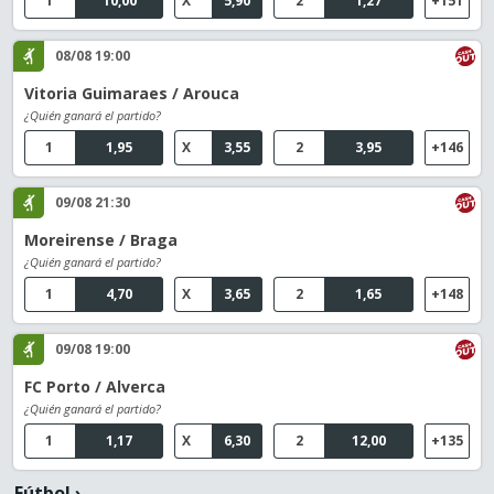
1
10,00
X
5,90
2
1,27
+151
08/08 19:00
Vitoria Guimaraes / Arouca
¿Quién ganará el partido?
1
1,95
X
3,55
2
3,95
+146
09/08 21:30
Moreirense / Braga
¿Quién ganará el partido?
1
4,70
X
3,65
2
1,65
+148
09/08 19:00
FC Porto / Alverca
¿Quién ganará el partido?
1
1,17
X
6,30
2
12,00
+135
Fútbol
›