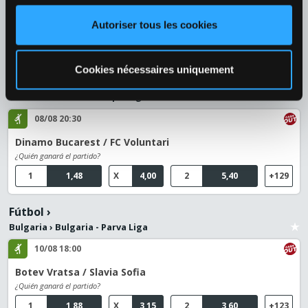
Servette FC / Grasshopper Zürich
Autoriser tous les cookies
¿Quién ganará el partido?
1
1,43
X
4,20
2
6,10
+126
Cookies nécessaires uniquement
Fútbol
›
Rumania
›
Rumanía - SuperLiga
08/08 20:30
Dinamo Bucarest / FC Voluntari
¿Quién ganará el partido?
1
1,48
X
4,00
2
5,40
+129
Fútbol
›
Bulgaria
›
Bulgaria - Parva Liga
10/08 18:00
Botev Vratsa / Slavia Sofia
¿Quién ganará el partido?
1
1,88
X
3,15
2
3,60
+123