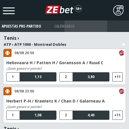
APUESTAS PRE-PARTIDO
CALENDARIO
Tenis
›
ATP
›
ATP 1000 - Montreal Dobles
08/08 20:50
Heliovaara H / Patten H / Goransson A / Ruud C
¿Quién ganará el partido?
1
1,13
2
3,80
+11
08/08 23:00
Herbert P-H / Krawietz K / Chan D / Galarneau A
¿Quién ganará el partido?
1
1,08
2
4,40
+11
Tenis
›