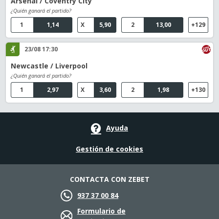
Arsenal / Coventry City
¿Quién ganará el partido?
1
1,14
X
5,90
2
13,00
+129
23/08 17:30
Newcastle / Liverpool
¿Quién ganará el partido?
1
2,97
X
3,60
2
1,98
+130
Ayuda
Gestión de cookies
CONTACTA CON ZEBET
937 37 00 84
Formulario de