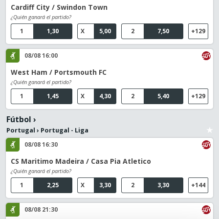
Cardiff City / Swindon Town
¿Quién ganará el partido?
1
1,30
X
5,00
2
7,50
+129
08/08 16:00
West Ham / Portsmouth FC
¿Quién ganará el partido?
1
1,45
X
4,30
2
5,40
+129
Fútbol
›
Portugal
›
Portugal - Liga
08/08 16:30
CS Maritimo Madeira / Casa Pia Atletico
¿Quién ganará el partido?
1
2,25
X
3,30
2
3,30
+144
08/08 21:30