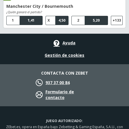
Manchester City / Bournemouth
¿Quién ganará el partido?
1
1,41
X
4,50
2
5,20
+133
Ayuda
Gestión de cookies
CONTACTA CON ZEBET
937 37 00 84
Formulario de
contacto
JUEGO AUTORIZADO:
ZEbet.es, opera en España bajo Zebetting & Gaming España, S.A.U., con