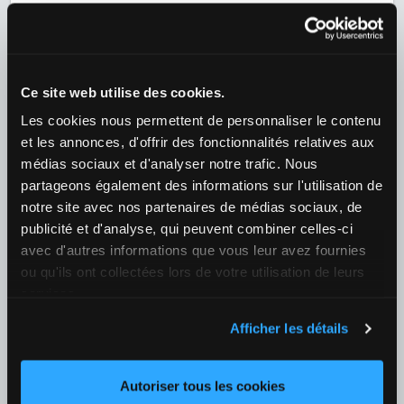
CF Estrela / Sporting CP
¿Quién ganará el partido?
1
9,75
X
5,70
2
1,24
+151
Ce site web utilise des cookies.
08/08 19:00
Les cookies nous permettent de personnaliser le contenu
Vitoria Guimaraes / Arouca
et les annonces, d'offrir des fonctionnalités relatives aux
¿Quién ganará el partido?
médias sociaux et d'analyser notre trafic. Nous
1
1,88
X
3,45
2
3,95
+147
partageons également des informations sur l'utilisation de
notre site avec nos partenaires de médias sociaux, de
09/08 21:30
publicité et d'analyse, qui peuvent combiner celles-ci
avec d'autres informations que vous leur avez fournies
Moreirense / Braga
ou qu'ils ont collectées lors de votre utilisation de leurs
¿Quién ganará el partido?
services.
1
4,70
X
3,65
2
1,65
+149
Afficher les détails
09/08 21:30
FC Gil Vicente / Rio Ave
Autoriser tous les cookies
¿Quién ganará el partido?