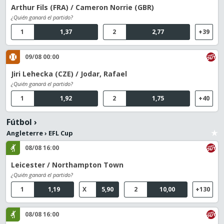
Arthur Fils (FRA) / Cameron Norrie (GBR)
¿Quién ganará el partido?
1
1,37
2
2,77
+39
09/08 00:00
Jiri Lehecka (CZE) / Jodar, Rafael
¿Quién ganará el partido?
1
1,92
2
1,75
+40
Fútbol
›
Angleterre
›
EFL Cup
08/08 16:00
Leicester / Northampton Town
¿Quién ganará el partido?
1
1,19
X
5,90
2
10,00
+130
08/08 16:00