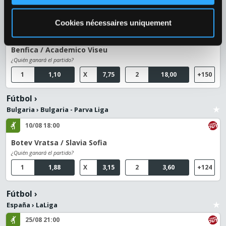
1
1,92
X
3,35
2
3,70
+145
Cookies nécessaires uniquement
09/08 21:30
Benfica / Academico Viseu
¿Quién ganará el partido?
1
1,10
X
7,75
2
18,00
+150
Fútbol
›
Bulgaria
›
Bulgaria - Parva Liga
10/08 18:00
Botev Vratsa / Slavia Sofia
¿Quién ganará el partido?
1
1,88
X
3,15
2
3,60
+124
Fútbol
›
España
›
LaLiga
25/08 21:00