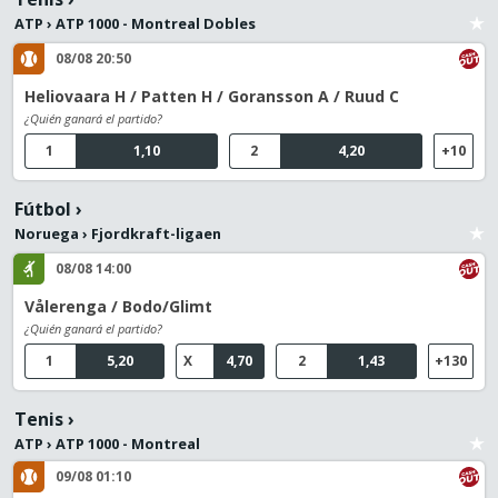
ATP
›
ATP 1000 - Montreal Dobles
08/08 20:50
Heliovaara H / Patten H / Goransson A / Ruud C
¿Quién ganará el partido?
1
1,10
2
4,20
+10
Fútbol
›
Noruega
›
Fjordkraft-ligaen
08/08 14:00
Vålerenga / Bodo/Glimt
¿Quién ganará el partido?
1
5,20
X
4,70
2
1,43
+130
Tenis
›
ATP
›
ATP 1000 - Montreal
09/08 01:10