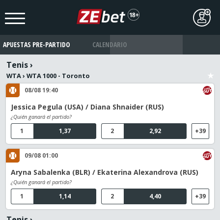
APUESTAS PRE-PARTIDO
CALENDARIO
Tenis
›
WTA
›
WTA 1000 - Toronto
08/08 19:40
Jessica Pegula (USA) / Diana Shnaider (RUS)
¿Quién ganará el partido?
1
1,37
2
2,92
+39
09/08 01:00
Aryna Sabalenka (BLR) / Ekaterina Alexandrova (RUS)
¿Quién ganará el partido?
1
1,14
2
4,40
+39
Tenis
›