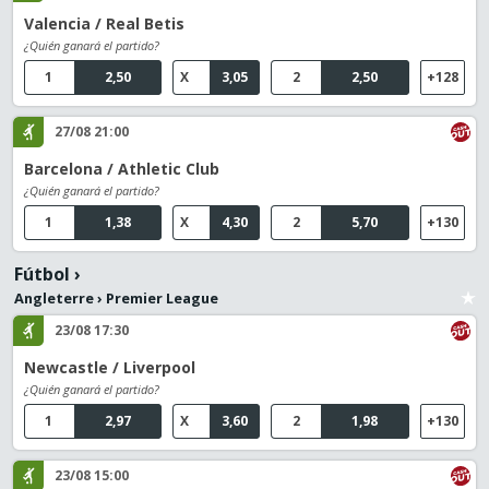
Valencia / Real Betis
¿Quién ganará el partido?
1
2,50
X
3,05
2
2,50
+128
27/08 21:00
Barcelona / Athletic Club
¿Quién ganará el partido?
1
1,38
X
4,30
2
5,70
+130
Fútbol
›
Angleterre
›
Premier League
23/08 17:30
Newcastle / Liverpool
¿Quién ganará el partido?
1
2,97
X
3,60
2
1,98
+130
23/08 15:00