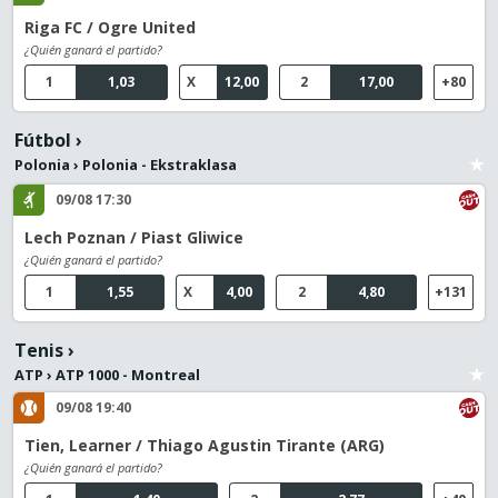
Riga FC / Ogre United
¿Quién ganará el partido?
1
1,03
X
12,00
2
17,00
+80
Fútbol
›
Polonia
›
Polonia - Ekstraklasa
09/08 17:30
Lech Poznan / Piast Gliwice
¿Quién ganará el partido?
1
1,55
X
4,00
2
4,80
+131
Tenis
›
ATP
›
ATP 1000 - Montreal
09/08 19:40
Tien, Learner / Thiago Agustin Tirante (ARG)
¿Quién ganará el partido?