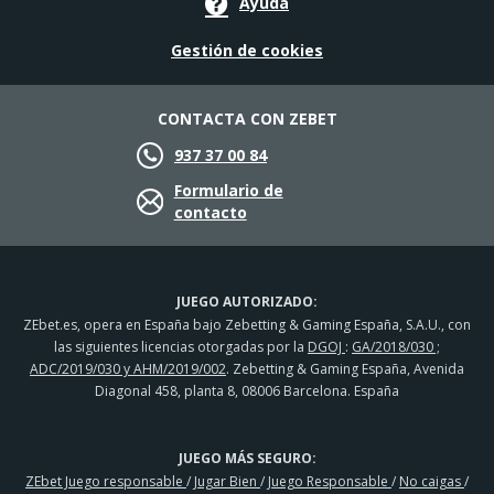
Ayuda
Gestión de cookies
CONTACTA CON ZEBET
937 37 00 84
Formulario de
contacto
JUEGO AUTORIZADO:
ZEbet.es, opera en España bajo Zebetting & Gaming España, S.A.U., con
las siguientes licencias otorgadas por la
DGOJ
:
GA/2018/030 ;
ADC/2019/030 y AHM/2019/002
. Zebetting & Gaming España, Avenida
Diagonal 458, planta 8, 08006 Barcelona. España
JUEGO MÁS SEGURO:
ZEbet Juego responsable
/
Jugar Bien
/
Juego Responsable
/
No caigas
/