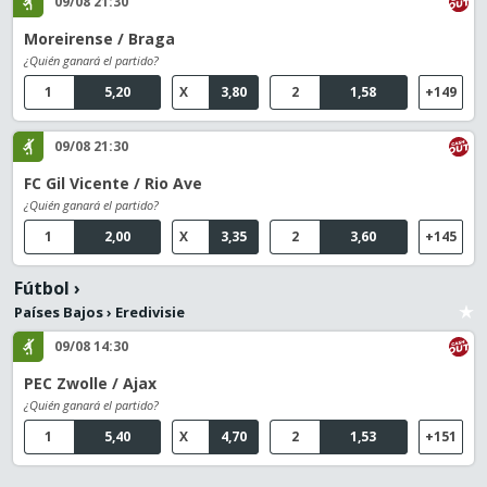
09/08 21:30
Moreirense / Braga
¿Quién ganará el partido?
1
5,20
X
3,80
2
1,58
+149
09/08 21:30
FC Gil Vicente / Rio Ave
¿Quién ganará el partido?
1
2,00
X
3,35
2
3,60
+145
Fútbol
›
Países Bajos
›
Eredivisie
09/08 14:30
PEC Zwolle / Ajax
¿Quién ganará el partido?
1
5,40
X
4,70
2
1,53
+151