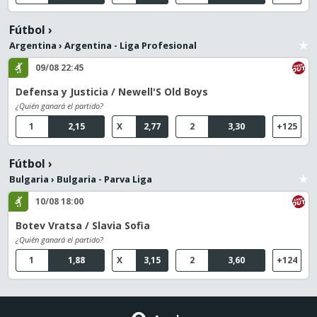
Fútbol
›
Argentina
›
Argentina - Liga Profesional
09/08 22:45
Defensa y Justicia / Newell'S Old Boys
¿Quién ganará el partido?
1
2,15
X
2,77
2
3,30
+125
Fútbol
›
Bulgaria
›
Bulgaria - Parva Liga
10/08 18:00
Botev Vratsa / Slavia Sofia
¿Quién ganará el partido?
1
1,88
X
3,15
2
3,60
+124