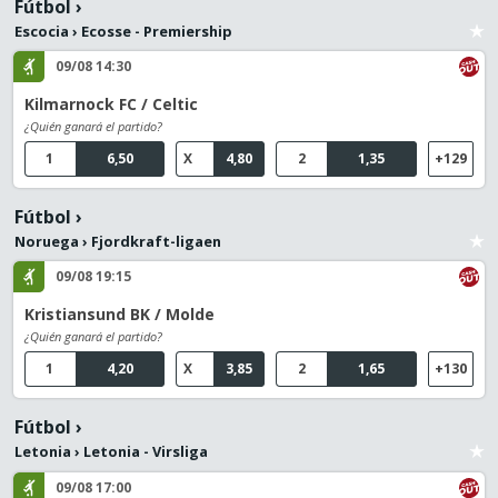
Fútbol
›
Escocia
›
Ecosse - Premiership
09/08 14:30
Kilmarnock FC / Celtic
¿Quién ganará el partido?
1
6,50
X
4,80
2
1,35
+129
Fútbol
›
Noruega
›
Fjordkraft-ligaen
09/08 19:15
Kristiansund BK / Molde
¿Quién ganará el partido?
1
4,20
X
3,85
2
1,65
+130
Fútbol
›
Letonia
›
Letonia - Virsliga
09/08 17:00