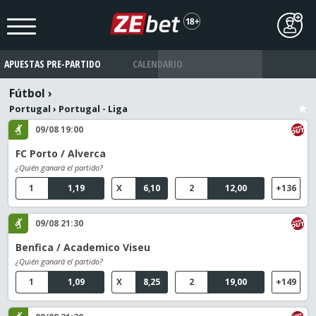
APUESTAS PRE-PARTIDO
CALENDARIO
Fútbol
›
Portugal
›
Portugal - Liga
09/08 19:00
FC Porto / Alverca
¿Quién ganará el partido?
1
1,19
X
6,10
2
12,00
+136
09/08 21:30
Benfica / Academico Viseu
¿Quién ganará el partido?
1
1,09
X
8,25
2
19,00
+149