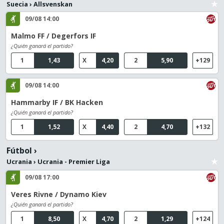
Suecia
›
Allsvenskan
09/08 14:00
Malmo FF / Degerfors IF
¿Quién ganará el partido?
1
1,43
X
4,20
2
5,90
+129
09/08 14:00
Hammarby IF / BK Hacken
¿Quién ganará el partido?
1
1,52
X
4,40
2
4,70
+132
Fútbol
›
Ucrania
›
Ucrania - Premier Liga
09/08 17:00
Veres Rivne / Dynamo Kiev
¿Quién ganará el partido?
1
8,50
X
4,70
2
1,29
+124