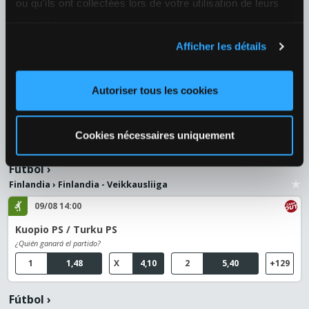
1
1,39
X
4,40
2
6,50
+126
ou qu'ils ont collectées lors de votre utilisation de leurs
services.
Fútbol
›
Afficher les détails
Bosnia y Herzegovina
›
Bosnia - Premijer Liga
09/08 21:00
Autoriser tous les cookies
Zrinjski Mostar / NK Celik Zenica
¿Quién ganará el partido?
1
1,26
X
4,70
2
10,00
+119
Cookies nécessaires uniquement
Fútbol
›
Finlandia
›
Finlandia - Veikkausliiga
09/08 14:00
Kuopio PS / Turku PS
¿Quién ganará el partido?
1
1,48
X
4,10
2
5,40
+129
Fútbol
›