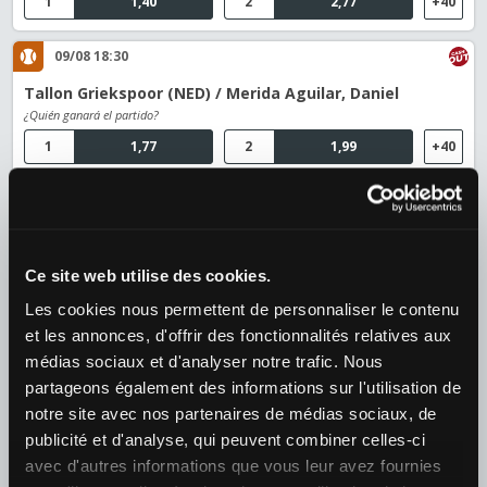
1
1,40
2
2,77
+40
09/08 18:30
Tallon Griekspoor (NED) / Merida Aguilar, Daniel
¿Quién ganará el partido?
1
1,77
2
1,99
+40
10/08 01:10
Botic Van De Zandschulp (NED) / Jakub Mensik (RTC)
¿Quién ganará el partido?
Ce site web utilise des cookies.
1
2,92
2
1,33
+39
Les cookies nous permettent de personnaliser le contenu
et les annonces, d'offrir des fonctionnalités relatives aux
Fútbol
›
médias sociaux et d'analyser notre trafic. Nous
Croacia
›
Croacia - HNL
partageons également des informations sur l'utilisation de
09/08 21:00
notre site avec nos partenaires de médias sociaux, de
Hajduk Split / NK Istra 1961
publicité et d'analyse, qui peuvent combiner celles-ci
¿Quién ganará el partido?
avec d'autres informations que vous leur avez fournies