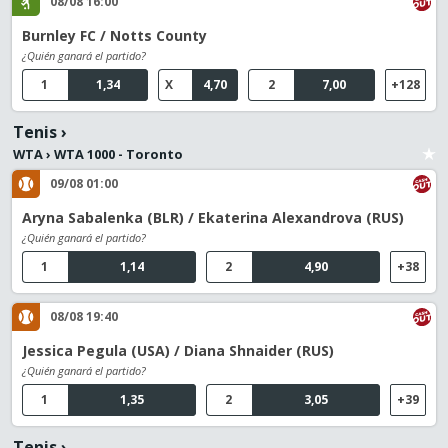
08/08 16:00
Burnley FC / Notts County
¿Quién ganará el partido?
1
1,34
X
4,70
2
7,00
+128
Tenis
›
WTA
›
WTA 1000 - Toronto
09/08 01:00
Aryna Sabalenka (BLR) / Ekaterina Alexandrova (RUS)
¿Quién ganará el partido?
1
1,14
2
4,90
+38
08/08 19:40
Jessica Pegula (USA) / Diana Shnaider (RUS)
¿Quién ganará el partido?
1
1,35
2
3,05
+39
Tenis
›