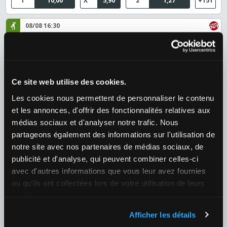
1
10,00
X
5,90
2
1,27
+151
08/08 16:30
CS Maritimo Madeira / Casa Pia Atletico
¿Quién ganará el partido?
1
2,10
X
3,30
2
3,75
+143
Ce site web utilise des cookies.
08/08 19:00
Les cookies nous permettent de personnaliser le contenu
Vitoria Guimaraes / Arouca
et les annonces, d'offrir des fonctionnalités relatives aux
¿Quién ganará el partido?
médias sociaux et d'analyser notre trafic. Nous
partageons également des informations sur l'utilisation de
1
1,95
X
3,55
2
3,95
+147
notre site avec nos partenaires de médias sociaux, de
publicité et d'analyse, qui peuvent combiner celles-ci
09/08 21:30
avec d'autres informations que vous leur avez fournies
Moreirense / Braga
ou qu'ils ont collectées lors de votre utilisation de leurs
¿Quién ganará el partido?
services.
1
4,70
X
3,65
2
1,65
+148
Afficher les détails
Fútbol
›