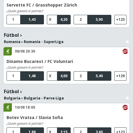
Servette FC / Grasshopper Zürich
¿Quién ganará el partido?
1
1,43
X
4,20
2
5,90
+125
Fútbol
›
Rumania
›
Rumanía - SuperLiga
08/08 20:30
Dinamo Bucarest / FC Voluntari
¿Quién ganará el partido?
1
1,48
X
4,00
2
5,40
+129
Fútbol
›
Bulgaria
›
Bulgaria - Parva Liga
10/08 18:00
Botev Vratsa / Slavia Sofia
¿Quién ganará el partido?
1
1,88
X
3,15
2
3,60
+123