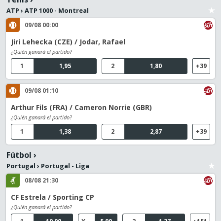
ATP
›
ATP 1000 - Montreal
09/08 00:00
Jiri Lehecka (CZE) / Jodar, Rafael
¿Quién ganará el partido?
1
1,95
2
1,80
+39
09/08 01:10
Arthur Fils (FRA) / Cameron Norrie (GBR)
¿Quién ganará el partido?
1
1,38
2
2,87
+39
Fútbol
›
Portugal
›
Portugal - Liga
08/08 21:30
CF Estrela / Sporting CP
¿Quién ganará el partido?