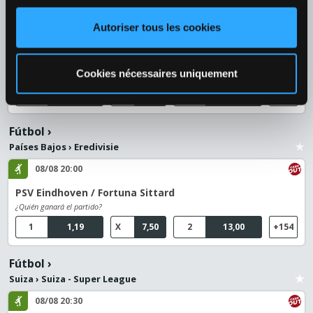
Serbia
›
Superliga
Autoriser tous les cookies
08/08 20:00
Estrella Roja de Belgrado / FK Novi Pazar
Cookies nécessaires uniquement
¿Quién ganará el partido?
1
1,09
X
8,00
2
15,00
+127
Fútbol
›
Países Bajos
›
Eredivisie
08/08 20:00
PSV Eindhoven / Fortuna Sittard
¿Quién ganará el partido?
1
1,19
X
7,50
2
13,00
+154
Fútbol
›
Suiza
›
Suiza - Super League
08/08 20:30