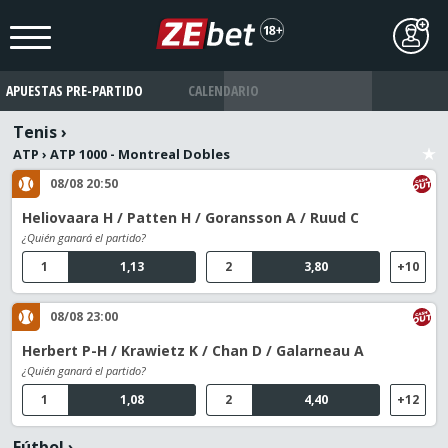
APUESTAS PRE-PARTIDO
CALENDARIO
Tenis
›
ATP
›
ATP 1000 - Montreal Dobles
08/08 20:50
Heliovaara H / Patten H / Goransson A / Ruud C
¿Quién ganará el partido?
1
1,13
2
3,80
+10
08/08 23:00
Herbert P-H / Krawietz K / Chan D / Galarneau A
¿Quién ganará el partido?
1
1,08
2
4,40
+12
Fútbol
›