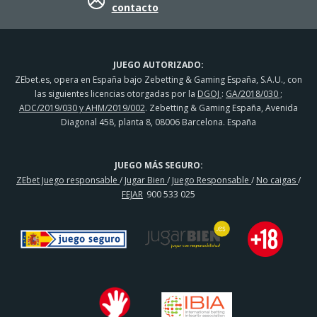
contacto
JUEGO AUTORIZADO:
ZEbet.es, opera en España bajo Zebetting & Gaming España, S.A.U., con
las siguientes licencias otorgadas por la
DGOJ
:
GA/2018/030 ;
ADC/2019/030 y AHM/2019/002
. Zebetting & Gaming España, Avenida
Diagonal 458, planta 8, 08006 Barcelona. España
JUEGO MÁS SEGURO:
ZEbet Juego responsable
/
Jugar Bien
/
Juego Responsable
/
No caigas
/
FEJAR
900 533 025