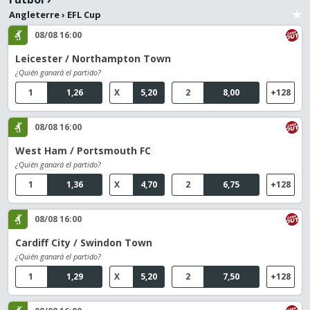
Angleterre
›
EFL Cup
08/08 16:00
Leicester / Northampton Town
¿Quién ganará el partido?
1
1,26
X
5,20
2
8,00
+128
08/08 16:00
West Ham / Portsmouth FC
¿Quién ganará el partido?
1
1,36
X
4,70
2
6,75
+128
08/08 16:00
Cardiff City / Swindon Town
¿Quién ganará el partido?
1
1,29
X
5,20
2
7,50
+128