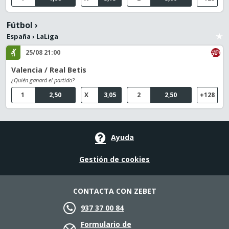
Fútbol
›
España
›
LaLiga
25/08 21:00
Valencia / Real Betis
¿Quién ganará el partido?
1
2,50
X
3,05
2
2,50
+128
Ayuda
Gestión de cookies
CONTACTA CON ZEBET
937 37 00 84
Formulario de